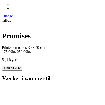
Tilbage
Tilbud!
Promises
Printed on paper. 30 x 40 cm
175,00
kr.
250,00
kr.
5 på lager
Promises
Tilføj til kurv
antal
Værker i samme stil